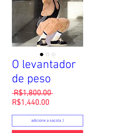
O levantador
de peso
Regular
 R$1,800.00 
Sale
Price
R$1,440.00
Price
adicione a sacola :)